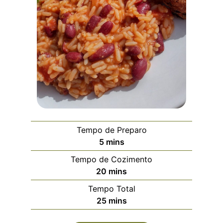
Tempo de Preparo
minutos
5
mins
Tempo de Cozimento
minutos
20
mins
Tempo Total
minutos
25
mins