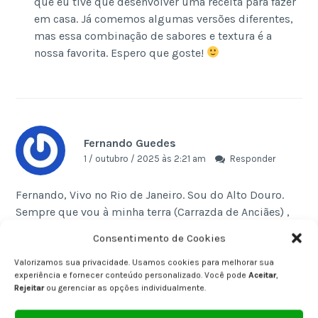
que eu tive que desenvolver uma receita para fazer
em casa. Já comemos algumas versões diferentes,
mas essa combinação de sabores e textura é a
nossa favorita. Espero que goste!
Fernando Guedes
1 / outubro / 2025 às 2:21 am
Responder
Fernando, Vivo no Rio de Janeiro. Sou do Alto Douro.
Sempre que vou à minha terra (Carrazda de Anciães) ,
gosto de ir do comboio, atravessar o Douro, e sempre
Consentimento de Cookies
saboreio essa BELEZA de arroz com peixe do rio. Vou
fazer essa receita a chorar de saudade. Rs rs rs
Valorizamos sua privacidade. Usamos cookies para melhorar sua
experiência e fornecer conteúdo personalizado. Você pode
Aceitar
,
Rejeitar
ou gerenciar as opções individualmente.