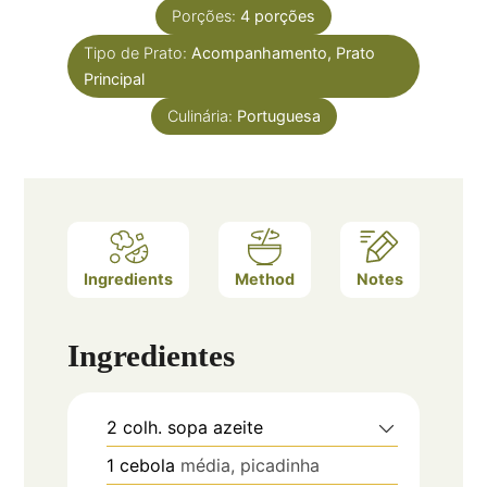
Porções:
4
porções
Tipo de Prato:
Acompanhamento, Prato
Principal
Culinária:
Portuguesa
Ingredients
Method
Notes
Ingredientes
2
colh. sopa
azeite
1
cebola
média, picadinha