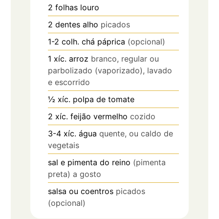
2
folhas
louro
2
dentes
alho
picados
1-2
colh. chá
páprica
(opcional)
1
xíc.
arroz
branco, regular ou
parbolizado (vaporizado), lavado
e escorrido
½
xíc.
polpa de tomate
2
xíc.
feijão vermelho
cozido
3-4
xíc.
água
quente, ou caldo de
vegetais
sal e pimenta do reino
(pimenta
preta) a gosto
salsa ou coentros
picados
(opcional)