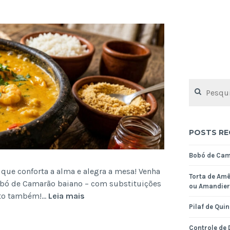
Pesquisar
por:
POSTS RE
Bobó de Ca
a que conforta a alma e alegra a mesa! Venha
Torta de Amê
obó de Camarão baiano – com substituições
ou Amandier
Bobó
anto também!…
Leia mais
de
Pilaf de Qui
Camarão
Controle de