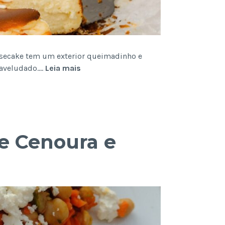
heesecake tem um exterior queimadinho e
Cheesecake
 aveludado.…
Leia mais
Basco
e Cenoura e