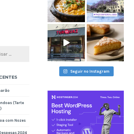
Seguir no Instagram
CENTES
marão
ndoas (Tarte
)
noa com Nozes
 Despesas 2024