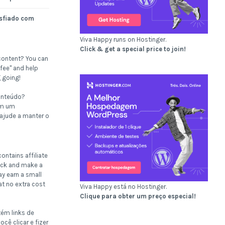
sfiado com
Viva Happy runs on Hostinger.
Click & get a special price to join!
content? You can
fee" and help
 going!
onteúdo?
om um
 ajude a manter o
ontains affiliate
click and make a
ay earn a small
t no extra cost
Viva Happy está no Hostinger.
Clique para obter um preço especial!
tém links de
ocê clicar e fizer