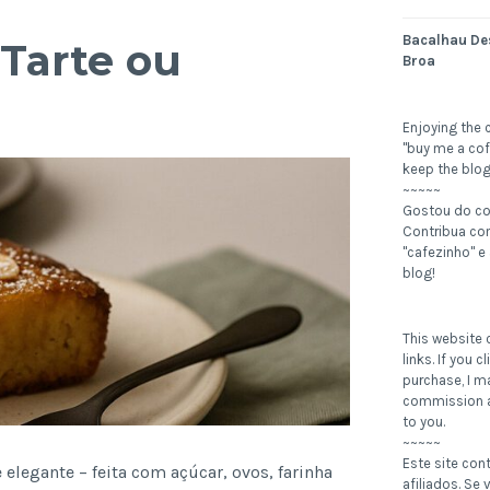
Bacalhau De
Tarte ou
Broa
Enjoying the 
"buy me a cof
keep the blog
~~~~~
Gostou do c
Contribua c
"cafezinho" e
blog!
This website c
links. If you 
purchase, I m
commission a
to you.
~~~~~
Este site con
elegante – feita com açúcar, ovos, farinha
afiliados. Se v