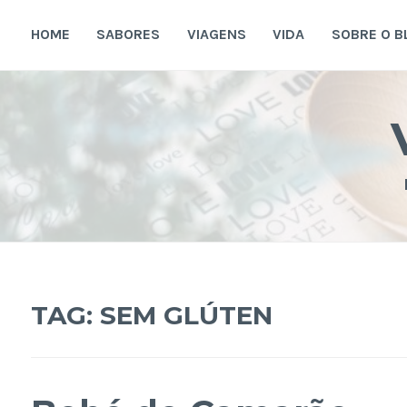
Ir
para
HOME
SABORES
VIAGENS
VIDA
SOBRE O B
conteúdo
TAG:
SEM GLÚTEN