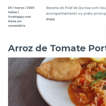
Receita de Pilaf de Quinoa com Noz
29 / março / 2025
Hellen |
acompanhamento ou prato principal 
VivaHappy.com
Pilaf
mais
Deixe um
de
comentário
Quinoa
com
Nozes
Arroz de Tomate Po