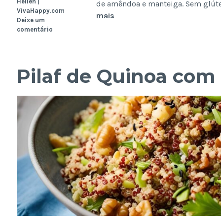
Hellen |
de amêndoa e manteiga. Sem glúten
VivaHappy.com
Torta
mais
Deixe um
de
comentário
Amêndoas
(Tarte
ou
Pilaf de Quinoa com
Amandier)