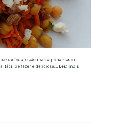
bico de inspiração marroquina – com
Salada
a, fácil de fazer e deliciosa!…
Leia mais
Marroquina
de
Cenoura
e
Grão-
de-
Bico