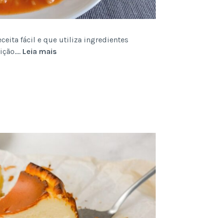
eita fácil e que utiliza ingredientes
Arroz
dição.…
Leia mais
de
Tomate
Português