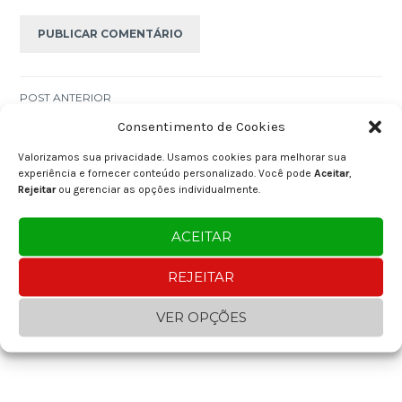
Navegação
POST ANTERIOR
Massa com Ricota e Radicchio
Consentimento de Cookies
de
Valorizamos sua privacidade. Usamos cookies para melhorar sua
Post
PRÓXIMO POST
experiência e fornecer conteúdo personalizado. Você pode
Aceitar
,
Cheesecake Romeu e Julieta
Rejeitar
ou gerenciar as opções individualmente.
ACEITAR
REJEITAR
FACEBOOK
VER OPÇÕES