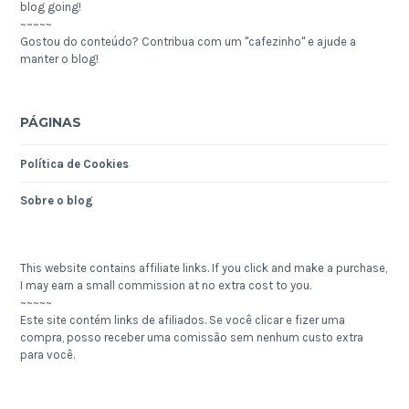
blog going!
~~~~~
Gostou do conteúdo? Contribua com um "cafezinho" e ajude a
manter o blog!
PÁGINAS
Política de Cookies
Sobre o blog
This website contains affiliate links. If you click and make a purchase,
I may earn a small commission at no extra cost to you.
~~~~~
Este site contém links de afiliados. Se você clicar e fizer uma
compra, posso receber uma comissão sem nenhum custo extra
para você.