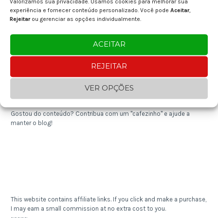
Valorizamos sua privacidade. Usamos cookies para melhorar sua
experiência e fornecer conteúdo personalizado. Você pode
Aceitar
,
Pilaf de Quinoa com Nozes
Rejeitar
ou gerenciar as opções individualmente.
Controle de Despesas 2024
ACEITAR
Bacalhau Desfiado com Broa
REJEITAR
Enjoying the content? You can "buy me a coffee" and help keep the
VER OPÇÕES
blog going!
~~~~~
Gostou do conteúdo? Contribua com um "cafezinho" e ajude a
manter o blog!
This website contains affiliate links. If you click and make a purchase,
I may earn a small commission at no extra cost to you.
~~~~~