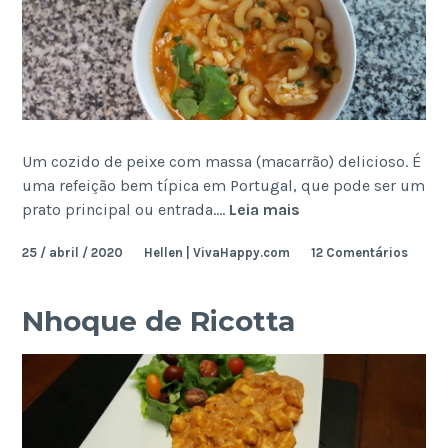
Um cozido de peixe com massa (macarrão) delicioso. É
uma refeição bem típica em Portugal, que pode ser um
Massada
prato principal ou entrada.…
Leia mais
de
25 / abril / 2020
Hellen | VivaHappy.com
12 Comentários
Peixe
–
Uma
Nhoque de Ricotta
Delícia
Típica
Portuguesa