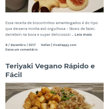
Essa receita de biscoitinhos amanteigados é do tipo
que deixaria minha avó orgulhosa – fáceis de fazer,
Biscoitin
derretem na boca e super deliciosos! …
Leia mais
Amantei
8 / dezembro / 2017
Hellen | VivaHappy.com
Delicios
Deixe um comentário
(Shortbr
Cookies)
Teriyaki Vegano Rápido e
Fácil