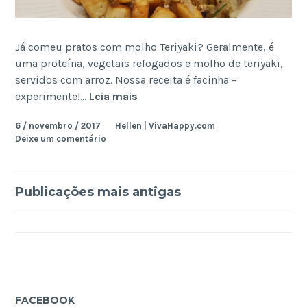
Já comeu pratos com molho Teriyaki? Geralmente, é
uma proteína, vegetais refogados e molho de teriyaki,
servidos com arroz. Nossa receita é facinha –
Teriyaki
experimente!…
Leia mais
Vegano
6 / novembro / 2017
Hellen | VivaHappy.com
Rápido
Deixe um comentário
e
Fácil
Navegação
Publicações mais antigas
por
posts
FACEBOOK