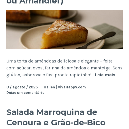
ou Amandier)
Uma torta de amêndoas deliciosa e elegante – feita
com açúcar, ovos, farinha de amêndoa e manteiga. Sem
Torta
glúten, saborosa e fica pronta rapidinho!…
Leia mais
de
8 / agosto / 2025
Hellen | VivaHappy.com
Amên
Deixe um comentário
(Tarte
ou
Amand
Salada Marroquina de
Cenoura e Grão-de-Bico