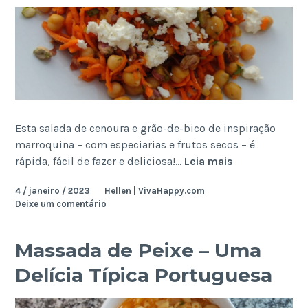
Esta salada de cenoura e grão-de-bico de inspiração
marroquina – com especiarias e frutos secos – é
Salada
rápida, fácil de fazer e deliciosa!…
Leia mais
Marroquina
4 / janeiro / 2023
Hellen | VivaHappy.com
de
Deixe um comentário
Cenoura
e
Grão-
Massada de Peixe – Uma
de-
Delícia Típica Portuguesa
Bico