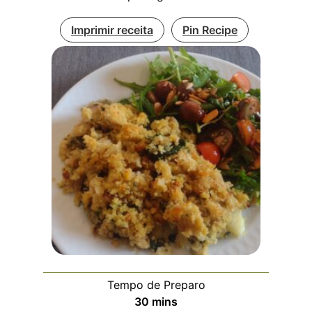
Imprimir receita
Pin Recipe
Tempo de Preparo
minutos
30
mins