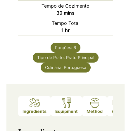
Tempo de Cozimento
minutos
30
mins
Tempo Total
hora
1
hr
Porções:
6
Tipo de Prato:
Prato Principal
Culinária:
Portuguesa
Ingredients
Equipment
Method
Video