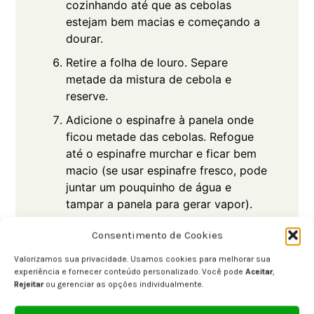
cozinhando até que as cebolas
estejam bem macias e começando a
dourar.
Retire a folha de louro. Separe
metade da mistura de cebola e
reserve.
Adicione o espinafre à panela onde
ficou metade das cebolas. Refogue
até o espinafre murchar e ficar bem
macio (se usar espinafre fresco, pode
juntar um pouquinho de água e
tampar a panela para gerar vapor).
Escorra o excesso de líquido (se
Consentimento de Cookies
houver) e tempere com sal e pimenta
Valorizamos sua privacidade. Usamos cookies para melhorar sua
a gosto.
experiência e fornecer conteúdo personalizado. Você pode
Aceitar
,
Espalhe o espinafre refogado sobre
Rejeitar
ou gerenciar as opções individualmente.
as batatas para fazer a segunda