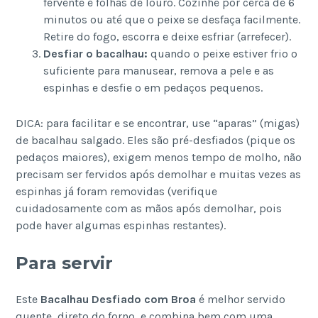
fervente e folhas de louro. Cozinhe por cerca de 6
minutos ou até que o peixe se desfaça facilmente.
Retire do fogo, escorra e deixe esfriar (arrefecer).
Desfiar o bacalhau:
quando o peixe estiver frio o
suficiente para manusear, remova a pele e as
espinhas e desfie o em pedaços pequenos.
DICA: para facilitar e se encontrar, use “aparas” (migas)
de bacalhau salgado. Eles são pré-desfiados (pique os
pedaços maiores), exigem menos tempo de molho, não
precisam ser fervidos após demolhar e muitas vezes as
espinhas já foram removidas (verifique
cuidadosamente com as mãos após demolhar, pois
pode haver algumas espinhas restantes).
Para servir
Este
Bacalhau Desfiado com Broa
é melhor servido
quente, direto do forno, e combina bem com uma