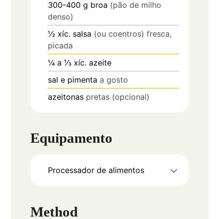
300-400
g
broa
(pão de milho
denso)
½
xíc.
salsa
(ou coentros) fresca,
picada
¼ a ⅓
xíc.
azeite
sal e pimenta
a gosto
azeitonas
pretas (opcional)
Equipamento
Processador de alimentos
Method