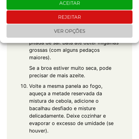
camada.
ACEITAR
Corte a broa em pedaços e coloque
REJEITAR
na tigela do processador de
alimentos. Adicione a salsa picada (ou
VER OPÇÕES
coentro), ¼ de xícara de azeite e uma
pitada de sal. Bata até obter migalhas
grossas (com alguns pedaços
maiores).
Se a broa estiver muito seca, pode
precisar de mais azeite.
Volte a mesma panela ao fogo,
aqueça a metade reservada da
mistura de cebola, adicione o
bacalhau desfiado e misture
delicadamente. Deixe cozinhar e
evaporar o excesso de umidade (se
houver).