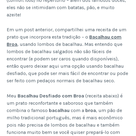
(
comfort food
) no repertório – além dos famosos doces,
eles não se intimidam com batatas, pão, e muito
azeite!
Em um post anterior, compartilhei uma receita de um
prato que incorpora esta tradição – o
Bacalhau com
Broa
, usando lombos de bacalhau. Mas entendo que
lombos de bacalhau salgados não são fáceis de
encontrar (e podem ser caros quando disponíveis),
então quero deixar aqui uma opção usando bacalhau
desfiado, que pode ser mais fácil de encontrar ou pode
ser feito com pedaços normais de bacalhau seco.
Meu
Bacalhau Desfiado com Broa
(receita abaixo) é
um prato reconfortante e saboroso que também
combina o famoso
bacalhau
com a
broa
, um pão de
milho tradicional português, mas é mais econômico
pois não precisa de lombos de bacalhau e também
funciona muito bem se você quiser prepará-lo com