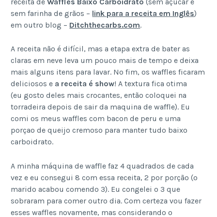
receita de
Waffles Baixo Carboidrato
(sem açúcar e
sem farinha de grãos –
link para a receita em Inglês
)
em outro blog –
Ditchthecarbs.com
.
A receita não é difícil, mas a etapa extra de bater as
claras em neve leva um pouco mais de tempo e deixa
mais alguns itens para lavar. No fim, os waffles ficaram
deliciosos e
a receita é show
! A textura fica otima
(eu gosto deles mais crocantes, então coloquei na
torradeira depois de sair da maquina de waffle). Eu
comi os meus waffles com bacon de peru e uma
porçao de queijo cremoso para manter tudo baixo
carboidrato.
A minha máquina de waffle faz 4 quadrados de cada
vez e eu consegui 8 com essa receita, 2 por porção (o
marido acabou comendo 3). Eu congelei o 3 que
sobraram para comer outro dia. Com certeza vou fazer
esses waffles novamente, mas considerando o