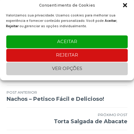
Nome
*
Consentimento de Cookies
Valorizamos sua privacidade. Usamos cookies para melhorar sua
experiência e fornecer conteúdo personalizado. Você pode
Aceitar
,
E-mail
*
Rejeitar
ou gerenciar as opções individualmente.
ACEITAR
Site
REJEITAR
VER OPÇÕES
Navegação
POST ANTERIOR
Nachos – Petisco Fácil e Delicioso!
de
Post
PRÓXIMO POST
Torta Salgada de Abacate