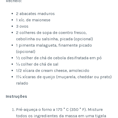
Recheio:
2 abacates maduros
1 xíc. de maionese
3 ovos
2 colheres de sopa de coentro fresco,
cebolinha ou salsinha, picada (opcional)
1 pimenta malagueta, finamente picado
(opcional)
½ colher de chá de cebola desifratada em pó
¼ colher de chá de sal
1/2 xícara de cream cheese, amolecido
1¼ xícaras de queijo (muçarela, cheddar ou prato)
ralado
Instruções
Pré-aqueça o forno a 175 ° C (350 ° F). Misture
todos os ingredientes da massa em uma tigela