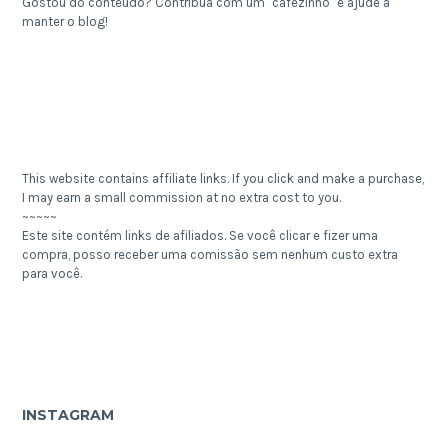
Gostou do conteúdo? Contribua com um "cafezinho" e ajude a
manter o blog!
This website contains affiliate links. If you click and make a purchase,
I may earn a small commission at no extra cost to you.
~~~~~
Este site contém links de afiliados. Se você clicar e fizer uma
compra, posso receber uma comissão sem nenhum custo extra
para você.
INSTAGRAM