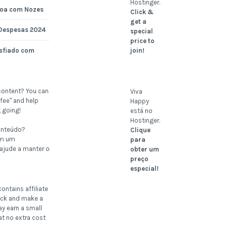
Hostinger.
noa com Nozes
Click &
get a
 Despesas 2024
special
price to
join!
sfiado com
content? You can
Viva
fee" and help
Happy
 going!
está no
Hostinger.
onteúdo?
Clique
om um
para
 ajude a manter o
obter um
preço
especial!
ontains affiliate
click and make a
ay earn a small
t no extra cost