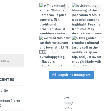
Seguir no Instagram
CENTES
marão
Viva
ndoas (Tarte
Happy
)
runs on