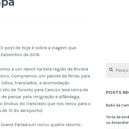
Spa
! O post de hoje é sobre a viagem que
 Dezembro de 2016.
Pesquisar
fomos a um resort na bela região da Riviera
por:
xico. Compramos um pacote de férias para
 (vôos, translados, e acomodação
 O vôo de Toronto para Cancún leva cerca de
POSTS RE
s de passar pela imigração e alfândega,
 ônibus do translado que nos levou para o
Bobó de Ca
a de 1h do aeroporto).
Torta de Amê
ou Amandier
Grand Palladium inclui quatro resorts: