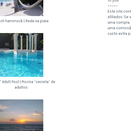
to you.
~~~~~
Este site con
afiliados. Se v
ch hammock | Rede na praia
uma compra, 
uma comissã
custo extra p
” Adult Pool | Piscina “secreta” de
adultos