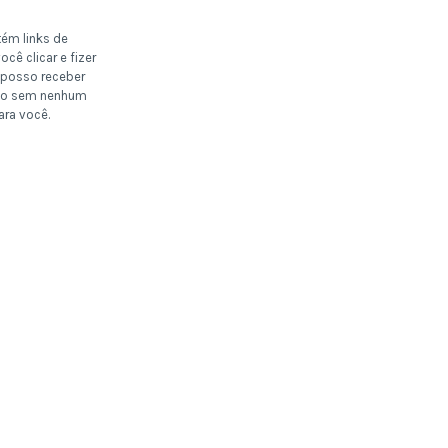
tém links de
ocê clicar e fizer
posso receber
o sem nenhum
ara você.