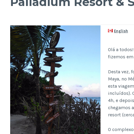
Palladium Resort & 
English
Olá a todos
fizemos em
Desta vez, 
Maya, no Mé
esta viagem
incluídos).
4h, e depoi
chegamos ao
resort (cerc
O complexo 