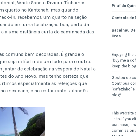
olonial, White Sand e Riviera. Tínhamos
Pilaf de Qui
um quarto no Kantenah, mas quando
heck-in, recebemos um quarto na seção
Controle de
ficando em uma localização boa, perto da
Bacalhau De
, e a uma distância curta de caminhada das
Broa
reas comuns bem decoradas. É grande o
Enjoying the 
"buy me a cof
e seja difícil ir de um lado para o outro.
keep the blog
 jantar de celebração na véspera de Natal e
~~~~~
ntes do Ano Novo, mas tenho certeza que
Gostou do c
urtimos especialmente as refeições que
Contribua c
"cafezinho" e
no mexicano, e no restaurante tailandês.
blog!
This website c
links. If you 
purchase, I m
commission a