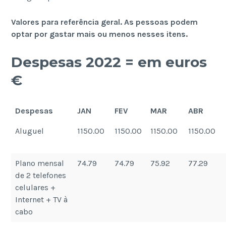
Valores para referência geral. As pessoas podem
optar por gastar mais ou menos nesses itens.
Despesas 2022 = em euros
€
Despesas
JAN
FEV
MAR
ABR
Aluguel
1150.00
1150.00
1150.00
1150.00
Plano mensal
74.79
74.79
75.92
77.29
de 2 telefones
celulares +
Internet + TV à
cabo