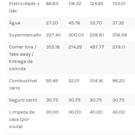
Eletricidade +
86.83
118.32
124.95
103.01
Gás
Água
27.20
45.76
33.70
37.32
Supermercado
227.40
300.03
228.81
256.59
Comer fora /
355.18
214.29
497.77
279.11
Take away /
Entrega de
comida
Combustível
95.49
52.01
104.16
98.20
carro
Seguro carro
30.75
30.75
30.75
30.75
Limpeza da
30.00
30.00
40.00
40.00
casa (por
visita)