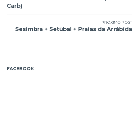
de
Carb)
Post
PRÓXIMO POST
Sesimbra + Setúbal + Praias da Arrábida
FACEBOOK