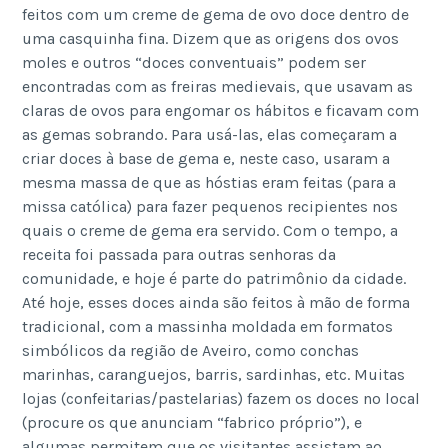
feitos com um creme de gema de ovo doce dentro de
uma casquinha fina. Dizem que as origens dos ovos
moles e outros “doces conventuais” podem ser
encontradas com as freiras medievais, que usavam as
claras de ovos para engomar os hábitos e ficavam com
as gemas sobrando. Para usá-las, elas começaram a
criar doces à base de gema e, neste caso, usaram a
mesma massa de que as hóstias eram feitas (para a
missa católica) para fazer pequenos recipientes nos
quais o creme de gema era servido. Com o tempo, a
receita foi passada para outras senhoras da
comunidade, e hoje é parte do patrimônio da cidade.
Até hoje, esses doces ainda são feitos à mão de forma
tradicional, com a massinha moldada em formatos
simbólicos da região de Aveiro, como conchas
marinhas, caranguejos, barris, sardinhas, etc. Muitas
lojas (confeitarias/pastelarias) fazem os doces no local
(procure os que anunciam “fabrico próprio”), e
algumas permitem que os visitantes assistam ao