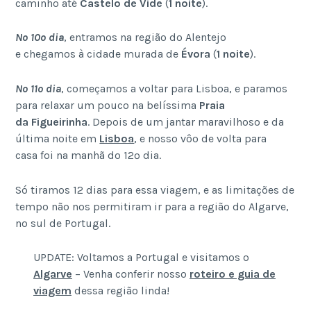
caminho até
Castelo de Vide
(
1 noite
).
No 10º dia
, entramos na região do Alentejo
e chegamos à cidade murada de
Évora
(
1 noite
).
No 11º dia
, começamos a voltar para Lisboa, e paramos
para relaxar um pouco na belíssima
Praia
da Figueirinha
. Depois de um jantar maravilhoso e da
última noite em
Lisboa
, e nosso vôo de volta para
casa foi na manhã do 12º dia.
Só tiramos 12 dias para essa viagem, e as limitações de
tempo não nos permitiram ir para a região do Algarve,
no sul de Portugal.
UPDATE: Voltamos a Portugal e visitamos o
Algarve
– Venha conferir nosso
roteiro e guia de
viagem
dessa região linda!