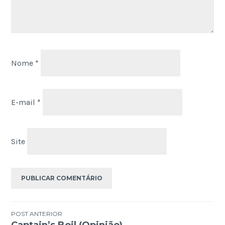
Nome
*
E-mail
*
Site
Navegação
POST ANTERIOR
Captain’s Boil (Opinião)