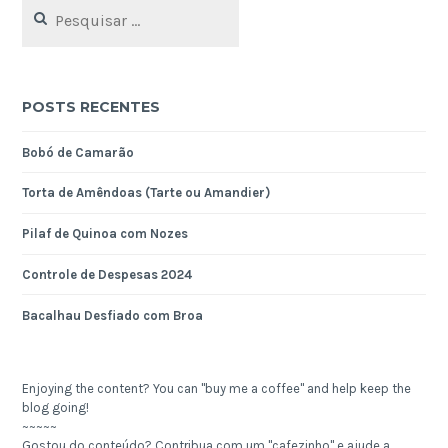
Pesquisar
por:
POSTS RECENTES
Bobó de Camarão
Torta de Amêndoas (Tarte ou Amandier)
Pilaf de Quinoa com Nozes
Controle de Despesas 2024
Bacalhau Desfiado com Broa
Enjoying the content? You can "buy me a coffee" and help keep the
blog going!
~~~~~
Gostou do conteúdo? Contribua com um "cafezinho" e ajude a