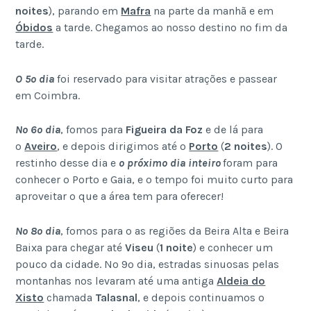
noites
), parando em
Mafra
na parte da manhã e em
Óbidos
a tarde. Chegamos ao nosso destino no fim da
tarde.
O 5º dia
foi reservado para visitar atrações e passear
em Coimbra.
No 6º dia
, fomos para
Figueira da Foz
e de lá para
o
Aveiro
, e depois dirigimos até o
Porto
(
2 noites
). O
restinho desse dia e
o próximo dia inteiro
foram para
conhecer o Porto e Gaia, e o tempo foi muito curto para
aproveitar o que a área tem para oferecer!
No 8º dia
, fomos para o as regiões da Beira Alta e Beira
Baixa para chegar até
Viseu
(
1 noite
) e conhecer um
pouco da cidade. No 9º dia, estradas sinuosas pelas
montanhas nos levaram até uma antiga
Aldeia do
Xisto
chamada
Talasnal
, e depois continuamos o