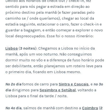
Devido aos horários de check-out / check-in, fez
sentido para nós pegar a estrada em direção ao
próximo destino pela manhã (e fazer paradas pelo
caminho se / onde queríamos), chegar ao local da
estadia seguinte, estacionar o carro, fazer o check-in e
guardar a bagagem, e então começar a explorer o novo
local despreocupados. Esse foi o nosso itinerário:
Lisboa
(
3 noites
): Chegamos a Lisboa no início da
manhã, após um voo noturno. Não conseguimos
dormir muito no vôo e a diferença de fuso horário pode
ser debilitante, então planejamos um roteiro leve para
o primeiro dia, ficando em Lisboa mesmo.
No 2º dia
fomos de carro para
Sintra
e
Cascais
, e
no 3º
dia
dirigimos para
Sesimbra
e
Setúbal
, voltando a
Lisboa para o final da tarde / noite.
No 4º dia
, saímos de manhã com destino a
Coimbra
(
2