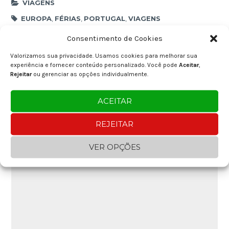
VIAGENS
EUROPA
,
FÉRIAS
,
PORTUGAL
,
VIAGENS
Consentimento de Cookies
Valorizamos sua privacidade. Usamos cookies para melhorar sua
experiência e fornecer conteúdo personalizado. Você pode
Aceitar
,
Deixe um comentário
Rejeitar
ou gerenciar as opções individualmente.
O seu endereço de e-mail não será publicado.
Campos
ACEITAR
obrigatórios são marcados com
*
REJEITAR
Comentário
*
VER OPÇÕES