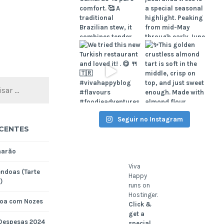
Seguir no Instagram
CENTES
marão
Viva
ndoas (Tarte
Happy
)
runs on
Hostinger.
noa com Nozes
Click &
get a
 Despesas 2024
special