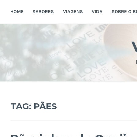
Ir
para
HOME
SABORES
VIAGENS
VIDA
SOBRE O B
conteúdo
TAG:
PÃES