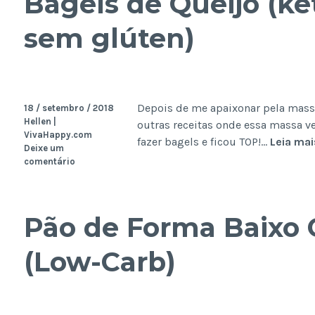
Bagels de Queijo (ket
lenta)
sem glúten)
Depois de me apaixonar pela massa
18 / setembro / 2018
Hellen |
outras receitas onde essa massa ver
VivaHappy.com
fazer bagels e ficou TOP!…
Leia mai
Deixe um
comentário
Pão de Forma Baixo 
(Low-Carb)