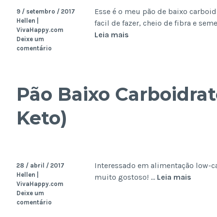
Esse é o meu pão de baixo carboid
9 / setembro / 2017
Hellen |
facil de fazer, cheio de fibra e s
VivaHappy.com
Pão
Leia mais
Deixe um
de
comentário
Forma
Baixo
Carboidrato
Pão Baixo Carboidrat
(Low-
Carb)
Keto)
Interessado em alimentação low-c
28 / abril / 2017
Hellen |
Pão
muito gostoso! …
Leia mais
VivaHappy.com
Baixo
Deixe um
Carboi
comentário
(Low-