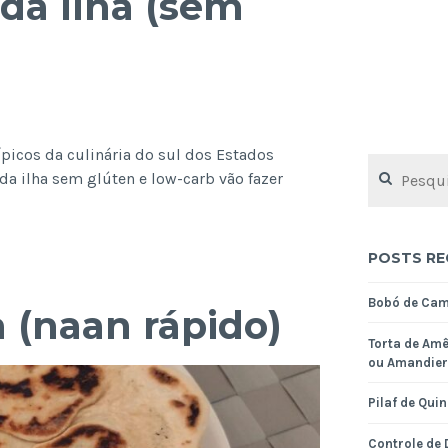
da Ilha (sem
ípicos da culinária do sul dos Estados
Pesquisar
da ilha sem glúten e low-carb vão fazer
por:
ezinhos
eijo
POSTS RE
a
Bobó de Ca
 (naan rápido)
em
Torta de Amê
úten,
ou Amandier
w-
rb)
Pilaf de Qui
Controle de