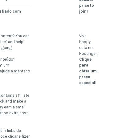
price to
join!
sfiado com
content? You can
Viva
fee" and help
Happy
 going!
está no
Hostinger.
onteúdo?
Clique
om um
para
 ajude a manter o
obter um
preço
especial!
ontains affiliate
click and make a
ay earn a small
t no extra cost
tém links de
ocê clicar e fizer