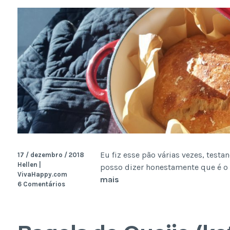
Eu fiz esse pão várias vezes, testa
17 / dezembro / 2018
Hellen |
posso dizer honestamente que é o p
VivaHappy.com
Pão
mais
6 Comentários
Rústico
Sem
Sova
(fermentação