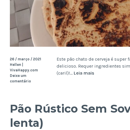
Este pão chato de cerveja é super 
26 / março / 2021
Hellen |
delicioso. Requer ingredientes sim
VivaHappy.com
Pão
(caril)!…
Leia mais
Deixe um
Chato
comentário
de
Cerveja
(naan
Pão Rústico Sem So
rápido)
lenta)