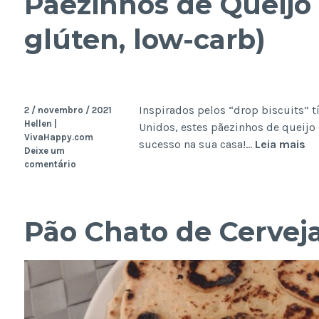
Pãezinhos de Queijo 
glúten, low-carb)
Inspirados pelos “drop biscuits” t
2 / novembro / 2021
Hellen |
Unidos, estes pãezinhos de queijo 
VivaHappy.com
Pã
sucesso na sua casa!…
Leia mais
Deixe um
de
comentário
Qu
da
Ilh
Pão Chato de Cerveja
(s
gl
lo
ca