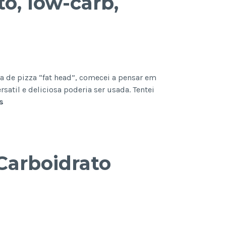
o, low-carb,
 de pizza “fat head”, comecei a pensar em
satil e deliciosa poderia ser usada. Tentei
Bagels
s
de
Queijo
(keto,
low-
Carboidrato
carb,
sem
glúten)