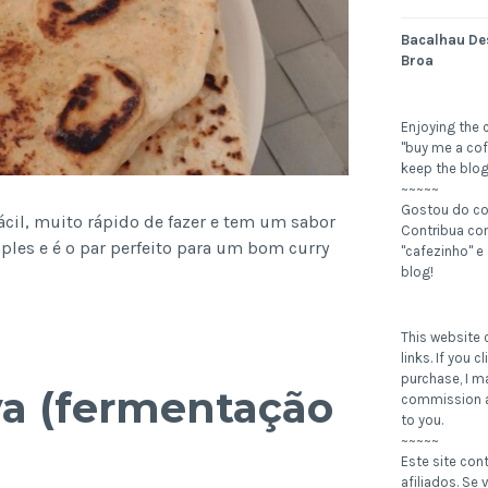
Bacalhau De
Broa
Enjoying the 
"buy me a cof
keep the blog
~~~~~
Gostou do c
fácil, muito rápido de fazer e tem um sabor
Contribua c
ples e é o par perfeito para um bom curry
"cafezinho" e
blog!
This website c
links. If you 
purchase, I m
va (fermentação
commission a
to you.
~~~~~
Este site con
afiliados. Se v